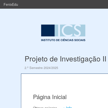
FenixEdu
Projeto de Investigação II
2.º Semestre 2024/2025
Página Inicial
+ Info
Últimos anúncios