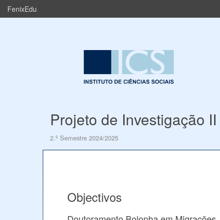
FenixEdu
Projeto de Investigação II
2.º Semestre 2024/2025
Objectivos
Doutoramento Bolonha em Migrações