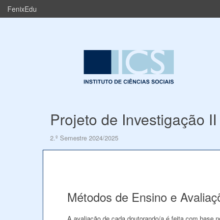
FenixEdu
Projeto de Investigação II
2.º Semestre 2024/2025
Métodos de Ensino e Avaliaç
A avaliação de cada doutorando/a é feita com base no