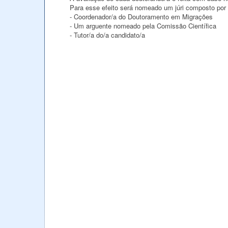
Para esse efeito será nomeado um júri composto por
- Coordenador/a do Doutoramento em Migrações
- Um arguente nomeado pela Comissão Científica
- Tutor/a do/a candidato/a