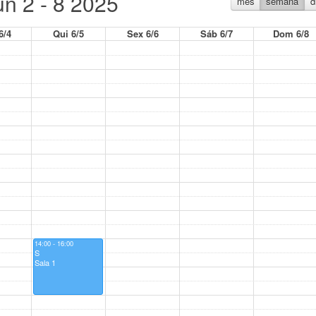
un 2 - 8 2025
mês
semana
d
6/4
Qui 6/5
Sex 6/6
Sáb 6/7
Dom 6/8
14:00 - 16:00
S
Sala 1