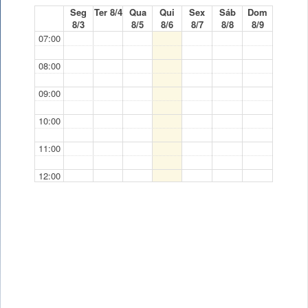
Seg
Ter 8/4
Qua
Qui
Sex
Sáb
Dom
8/3
8/5
8/6
8/7
8/8
8/9
07:00
08:00
09:00
10:00
11:00
12:00
13:00
14:00
15:00
16:00