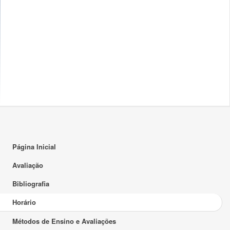
16:00
17:00
18:00
19:00
20:00
21:00
22:00
Página Inicial
23:00
Avaliação
Bibliografia
Horário
Métodos de Ensino e Avaliações