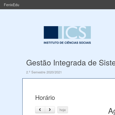
FenixEdu
Gestão Integrada de Sis
2.º Semestre 2020/2021
Horário
A
hoje