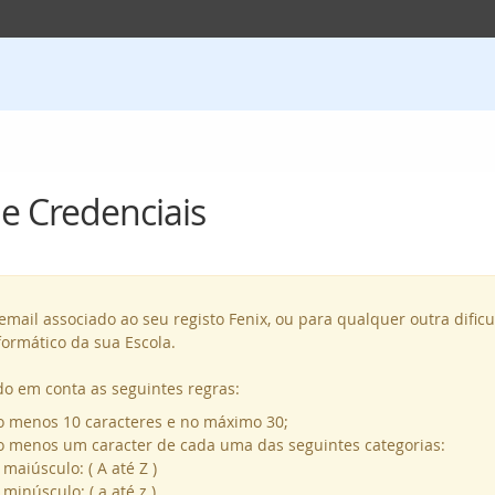
e Credenciais
email associado ao seu registo Fenix, ou para qualquer outra dific
formático da sua Escola.
o em conta as seguintes regras:
o menos 10 caracteres e no máximo 30;
o menos um caracter de cada uma das seguintes categorias:
maiúsculo: ( A até Z )
minúsculo: ( a até z )