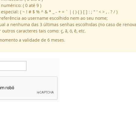
numérico: ( 0 até 9 )
ecial: ( ~ ! # $ % ^ & * _ - + = ` | ( ) { } [ ] : ; " ' < > , . ? / )
 referência ao username escolhido nem ao seu nome;
ual a nenhuma das 3 últimas senhas escolhidas (no caso de renova
utros caracteres tais como: ç, ã, ó, ê, etc.
momento a validade de 6 meses.