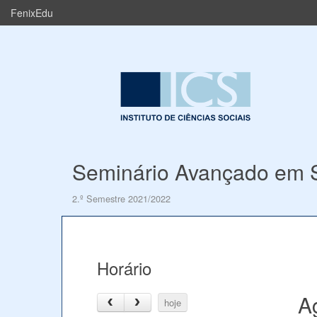
FenixEdu
Seminário Avançado em So
2.º Semestre 2021/2022
Horário
A
hoje