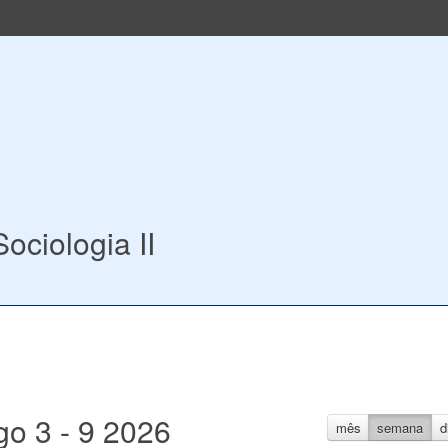
ciologia II
go 3 - 9 2026
mês
semana
d