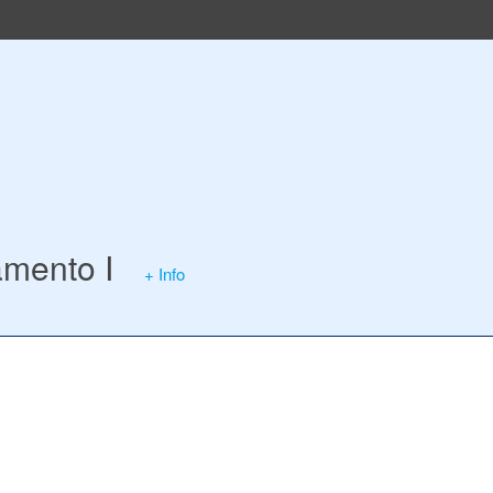
mento I
+ Info