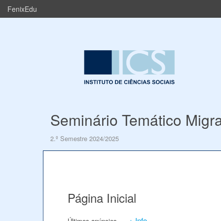
FenixEdu
Seminário Temático Migra
2.º Semestre 2024/2025
Página Inicial
+ Info
Últimos anúncios