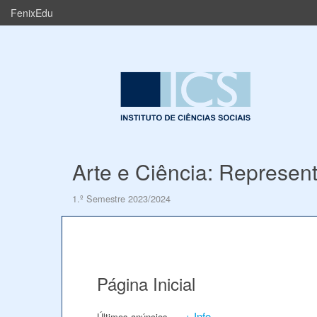
FenixEdu
Arte e Ciência: Represen
1.º Semestre 2023/2024
Página Inicial
+ Info
Últimos anúncios