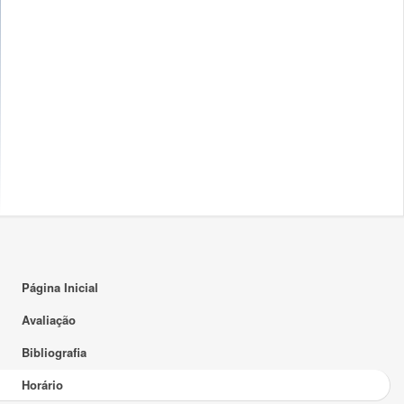
15:00
16:00
17:00
18:00
19:00
20:00
21:00
22:00
Página Inicial
23:00
Avaliação
Bibliografia
Horário