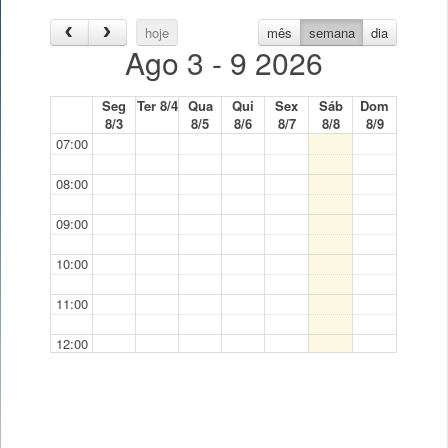
hoje
mês
semana
dia
Ago 3 - 9 2026
Seg
Ter 8/4
Qua
Qui
Sex
Sáb
Dom
8/3
8/5
8/6
8/7
8/8
8/9
07:00
08:00
09:00
10:00
11:00
12:00
13:00
14:00